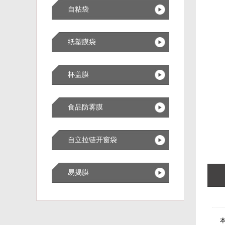
自粘袋
纸塑膜袋
杯盖膜
食品防雾膜
自立拉链开窗袋
易揭膜
本