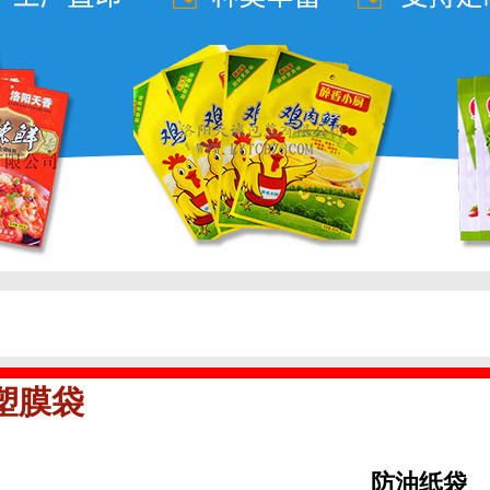
塑膜袋
防油纸袋